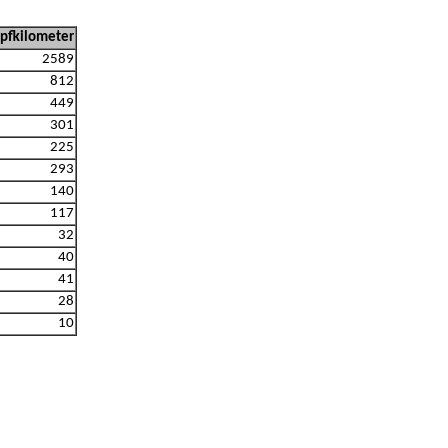
pfkilometer
2589
812
449
301
225
293
140
117
32
40
41
28
10