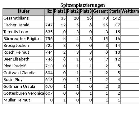
Spitzenplatzierungen
läufer
lkz
Platz1
Platz2
Platz3
Gesamt
Starts
Wettkam
Gesamtbilanz
35
20
18
73
142
Fischer Harald
747
12
5
8
25
37
Terentiv Leon
635
0
3
0
3
18
Bärnreuther Brigitte
756
8
4
3
15
16
Brosig Jochen
725
3
0
0
3
14
Rösch Helmut
744
2
3
3
8
13
Beer Elisabeth
746
8
1
0
9
12
Riedl Rudolf
713
0
1
1
2
8
Gottwald Claudia
604
0
1
1
2
5
Rosin Ploy
613
0
1
1
2
4
Gößmann Ursula
670
1
1
0
2
3
Gottesbüren Veronica
607
0
0
1
1
2
Müller Helmut
0
1
0
0
1
1