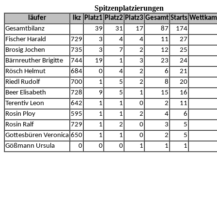
Spitzenplatzierungen
läufer
lkz
Platz1
Platz2
Platz3
Gesamt
Starts
Wettkam
Gesamtbilanz
39
31
17
87
174
Fischer Harald
729
3
4
4
11
27
Brosig Jochen
735
3
7
2
12
25
Bärnreuther Brigitte
744
19
1
3
23
24
Rösch Helmut
684
0
4
2
6
21
Riedl Rudolf
700
1
5
2
8
20
Beer Elisabeth
728
9
5
1
15
16
Terentiv Leon
642
1
1
0
2
11
Rosin Ploy
595
1
1
2
4
6
Rosin Ralf
729
1
2
0
3
5
Gottesbüren Veronica
650
1
1
0
2
5
Gößmann Ursula
0
0
0
1
1
1