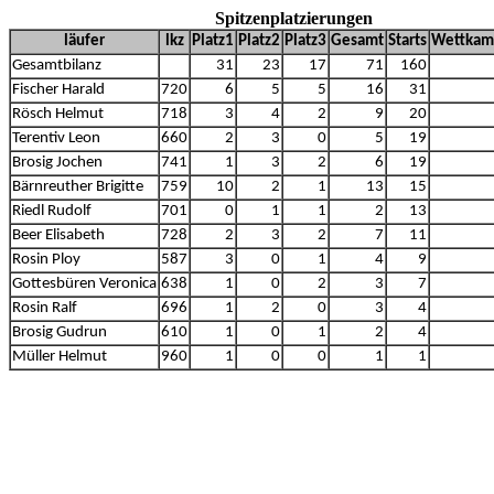
Spitzenplatzierungen
läufer
lkz
Platz1
Platz2
Platz3
Gesamt
Starts
Wettkam
Gesamtbilanz
31
23
17
71
160
Fischer Harald
720
6
5
5
16
31
Rösch Helmut
718
3
4
2
9
20
Terentiv Leon
660
2
3
0
5
19
Brosig Jochen
741
1
3
2
6
19
Bärnreuther Brigitte
759
10
2
1
13
15
Riedl Rudolf
701
0
1
1
2
13
Beer Elisabeth
728
2
3
2
7
11
Rosin Ploy
587
3
0
1
4
9
Gottesbüren Veronica
638
1
0
2
3
7
Rosin Ralf
696
1
2
0
3
4
Brosig Gudrun
610
1
0
1
2
4
Müller Helmut
960
1
0
0
1
1