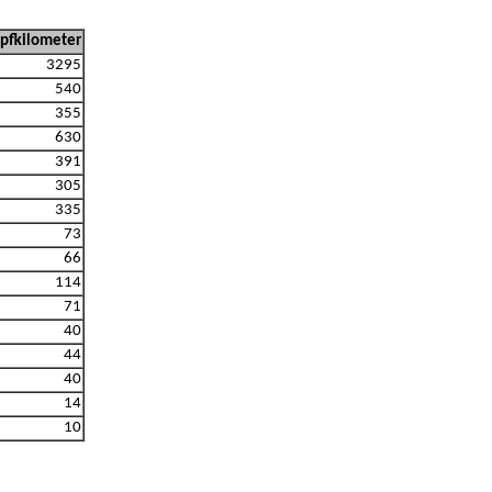
pfkilometer
3295
540
355
630
391
305
335
73
66
114
71
40
44
40
14
10