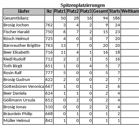
Spitzenplatzierungen
läufer
lkz
Platz1
Platz2
Platz3
Gesamt
Starts
Wettkam
Gesamtbilanz
50
28
16
94
186
Brosig Jochen
762
3
4
2
9
24
Fischer Harald
750
6
7
2
15
23
Rösch Helmut
725
4
0
3
7
20
Bärnreuther Brigitte
763
13
7
0
20
20
Beer Elisabeth
716
11
4
1
16
18
Riedl Rudolf
712
2
2
1
5
16
Toth Birgit
651
1
0
4
5
7
Rosin Ralf
777
5
0
0
5
7
Brosig Gudrun
622
2
0
0
2
7
Gottesbüren Veronica
667
1
0
1
2
6
Beer Daniela
624
1
1
0
2
4
Gößmann Ursula
652
0
2
0
2
4
Brosig Jonas
510
0
0
2
2
4
Bräunlein Philip
668
0
1
0
1
2
Müller Helmut
842
1
0
0
1
1