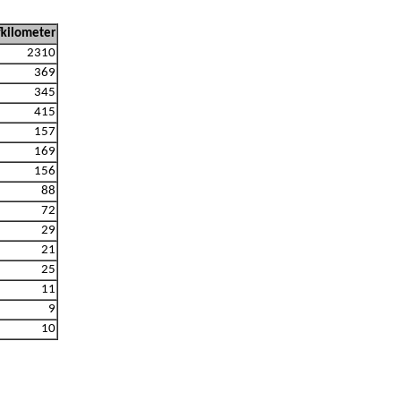
kilometer
2310
369
345
415
157
169
156
88
72
29
21
25
11
9
10