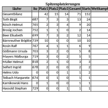
Spitzenplatzierungen
läufer
lkz
Platz1
Platz2
Platz3
Gesamt
Starts
Wettkampf
Gesamtbilanz
42
15
14
71
152
Toth Birgit
687
7
3
3
13
24
Rösch Helmut
765
2
3
4
9
20
Brosig Jochen
752
1
1
0
2
14
Beer Elisabeth
699
7
3
2
12
14
Bärnreuther Brigitte
739
10
0
0
10
10
Rosin Ralf
767
4
1
1
6
9
Gößmann Ursula
703
3
2
0
5
8
Mayers Walburga
719
3
0
2
5
5
Müller Helmut
818
2
1
0
3
3
Seifert Ingrid
678
2
0
0
2
2
Helms Udo
0
0
0
1
1
2
Teibach Margarete
674
0
1
0
1
1
Karnikowski Hans
0
1
0
0
1
1
Hassold Stephan
729
0
0
1
1
1