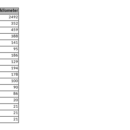
kilometer
2492
352
459
388
141
95
186
129
194
178
100
90
86
20
21
21
21