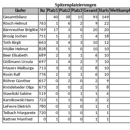
Spitzenplatzierungen
läufer
lkz
Platz1
Platz2
Platz3
Gesamt
Starts
Wettkampf
Gesamtbilanz
40
38
15
93
149
Rösch Helmut
763
1
6
2
9
22
Bärnreuther Brigitte
769
17
3
0
20
20
Brosig Jochen
751
1
2
1
4
18
Toth Birgit
663
3
4
3
10
12
Müller Helmut
828
5
5
0
10
10
Beer Elisabeth
689
2
3
1
6
10
Gößmann Ursula
697
1
4
2
7
10
Mayers Walburga
713
3
3
2
8
10
Rosin Ralf
776
2
3
1
6
10
Röhrer Günther
657
0
2
0
2
9
Knödelseder Olga
673
3
0
2
5
8
Stawitzki Sabine
519
0
0
1
1
4
Karnikowski Hans
723
1
1
0
2
2
LeFevre Dietrich
780
0
1
0
1
1
Teibach Margarete
720
0
1
0
1
1
Rattner Manfred
0
1
0
0
1
1