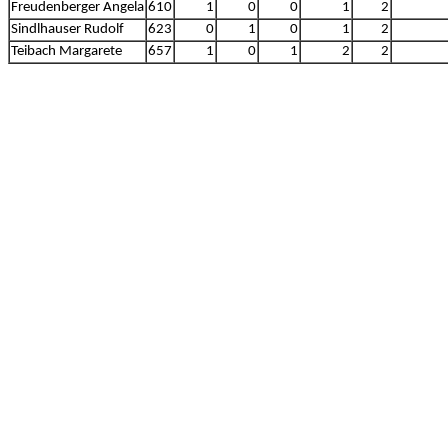
Freudenberger Angela
610
1
0
0
1
2
Sindlhauser Rudolf
623
0
1
0
1
2
Teibach Margarete
657
1
0
1
2
2