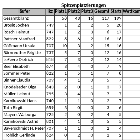
Spitzenplatzierungen
läufer
lkz
Platz1
Platz2
Platz3
Gesamt
Starts
Wettkam
Gesamtbilanz
58
43
16
117
199
Brosig Jochen
749
1
2
2
5
20
Rösch Helmut
747
1
2
3
6
17
Rattner Manfred
822
8
6
2
16
16
Gößmann Ursula
707
10
3
2
15
16
Bärnreuther Brigitte
737
5
7
0
12
16
LeFevre Dietrich
818
7
3
2
12
14
Beer Elisabeth
674
3
4
0
7
9
Sommer Peter
822
1
5
1
7
8
Binner Claudia
709
4
1
0
5
7
Knödelseder Olga
643
2
0
1
3
7
Müller Helmut
795
3
4
0
7
7
Karnikowski Hans
740
1
1
0
2
7
Toth Birgit
659
3
0
0
3
6
Mayers Walburga
725
2
0
2
4
5
Karnikowski Astrid
801
4
1
0
5
5
Bayerschmidt H. Peter
707
1
1
0
2
4
Fröhlich Gerlinde
624
0
2
0
2
2