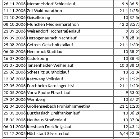
26.11.2006
Memmelsdorf Schlosslauf
9,6
36:5
11.11.2006
Zeil Waldmarathon
21,1
1:25
21.10.2006
Geiselhöring
10
37:5
08.10.2006
München Medienmarathon
42,2
3:27
23.09.2006
Weisendorf Hochstraßenlauf
9
33:5
09.09.2006
Herzogenaurach Nachtlauf
7,8
28:3
25.08.2006
Gefrees Oelschnitztallauf
21,1
1:30
06.08.2006
Hersbruck Stadtlauf
10
38:2
16.07.2006
Cadolzburg
10
38:4
01.07.2006
Tanzenhaider-Weiherlauf
10,3
38:1
25.06.2006
Schesslitz Burgholzlauf
13
52:3
12.06.2006
Katzwang Volkslauf
21,1
1:22
27.05.2006
Forchheim Karolinger HM
21,1
1:23
20.05.2006
Vorra Rauhe Ebrachlauf
9
33:0
29.04.2006
Wernberg
10
37:2
02.04.2006
Großenseebach Frühjahrsmeeting
21,1
1:23
25.03.2006
Burghaslach Dreifrankenlauf
10
36:2
18.03.2006
Neuhaus Straßenlauf
10
37:0
06.01.2006
Kersbach Dreikönigslauf
12
43:1
31.12.2005
Höchstadt Silvesterlauf
6,44
22:3