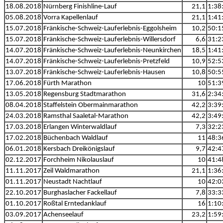
18.08.2018
Nürnberg Finishline-Lauf
21,1
1:38
05.08.2018
Vorra Kapellenlauf
21,1
1:41
15.07.2018
Fränkische-Schweiz-Lauferlebnis-Eggolsheim
10,2
50:1
15.07.2018
Fränkische-Schweiz-Lauferlebnis-Willersdorf
6,6
31:2
14.07.2018
Fränkische-Schweiz-Lauferlebnis-Neunkirchen
18,5
1:41
14.07.2018
Fränkische-Schweiz-Lauferlebnis-Pretzfeld
10,9
52:5
13.07.2018
Fränkische-Schweiz-Lauferlebnis-Hausen
10,8
50:5
17.06.2018
Fürth Marathon
10
51:3
13.05.2018
Regensburg Stadtmarathon
31,6
2:34
08.04.2018
Staffelstein Obermainmarathon
42,2
3:39
24.03.2018
Ramsthal Saaletal-Marathon
42,2
3:49
17.03.2018
Erlangen Winterwaldlauf
7,3
32:2
17.02.2018
Büchenbach Waldlauf
11
48:3
06.01.2018
Kersbach Dreikönigslauf
9,7
42:4
02.12.2017
Forchheim Nikolauslauf
10
41:4
11.11.2017
Zeil Waldmarathon
21,1
1:36
01.11.2017
Neustadt Nachtlauf
10
42:0
22.10.2017
Burghaslacher Fackellauf
7,8
33:3
01.10.2017
Roßtal Erntedanklauf
16
1:10
03.09.2017
Achenseelauf
23,2
1:59