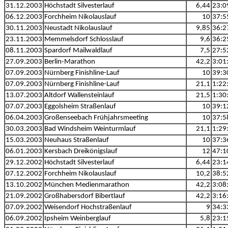
31.12.2003
Höchstadt Silvesterlauf
6,44
23:0
06.12.2003
Forchheim Nikolauslauf
10
37:5
30.11.2003
Neustadt Nikolauslauf
9,85
36:2
23.11.2003
Memmelsdorf Schlosslauf
9,6
36:2
08.11.2003
Spardorf Mailwaldlauf
7,5
27:5
27.09.2003
Berlin-Marathon
42,2
3:01
07.09.2003
Nürnberg Finishline-Lauf
10
39:3
07.09.2003
Nürnberg Finishline-Lauf
21,1
1:22
13.07.2003
Altdorf Wallensteinlauf
21,5
1:30
07.07.2003
Eggolsheim Straßenlauf
10
39:1
06.04.2003
Großenseebach Frühjahrsmeeting
10
37:5
30.03.2003
Bad Windsheim Weinturmlauf
21,1
1:29
15.03.2003
Neuhaus Straßenlauf
10
37:3
06.01.2003
Kersbach Dreikönigslauf
12
47:1
29.12.2002
Höchstadt Silvesterlauf
6,44
23:1
07.12.2002
Forchheim Nikolauslauf
10,2
38:5
13.10.2002
München Medienmarathon
42,2
3:08
21.09.2002
Großhabersdorf Bibertlauf
42,2
3:16
07.09.2002
Weisendorf Hochstraßenlauf
9
34:3
06.09.2002
Ipsheim Weinberglauf
5,8
23:1