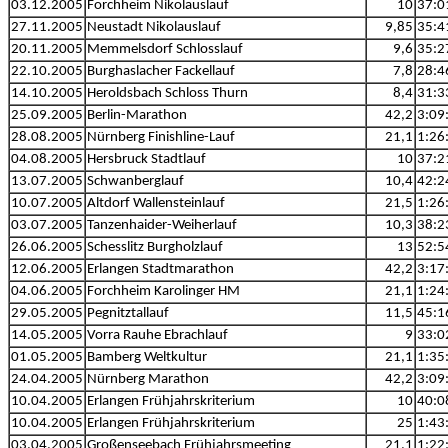
03.12.2005
Forchheim Nikolauslauf
10
37:0
27.11.2005
Neustadt Nikolauslauf
9,85
35:4
20.11.2005
Memmelsdorf Schlosslauf
9,6
35:2
22.10.2005
Burghaslacher Fackellauf
7,8
28:4
14.10.2005
Heroldsbach Schloss Thurn
8,4
31:3
25.09.2005
Berlin-Marathon
42,2
3:09
28.08.2005
Nürnberg Finishline-Lauf
21,1
1:26
04.08.2005
Hersbruck Stadtlauf
10
37:2
13.07.2005
Schwanberglauf
10,4
42:2
10.07.2005
Altdorf Wallensteinlauf
21,5
1:26
03.07.2005
Tanzenhaider-Weiherlauf
10,3
38:2
26.06.2005
Schesslitz Burgholzlauf
13
52:5
12.06.2005
Erlangen Stadtmarathon
42,2
3:17
04.06.2005
Forchheim Karolinger HM
21,1
1:24
29.05.2005
Pegnitztallauf
11,5
45:1
14.05.2005
Vorra Rauhe Ebrachlauf
9
33:0
01.05.2005
Bamberg Weltkultur
21,1
1:35
24.04.2005
Nürnberg Marathon
42,2
3:09
10.04.2005
Erlangen Frühjahrskriterium
10
40:0
10.04.2005
Erlangen Frühjahrskriterium
25
1:43
03.04.2005
Großenseebach Frühjahrsmeeting
21,1
1:22