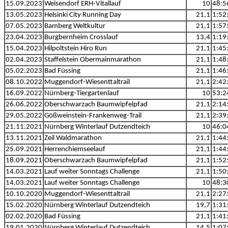
15.09.2023
Weisendorf ERH-Vitallauf
10
48:5
13.05.2023
Helsinki City Running Day
21,1
1:52
07.05.2023
Bamberg Weltkultur
21,1
1:57
23.04.2023
Burgbernheim Crosslauf
13,4
1:19
15.04.2023
Hilpoltstein Hiro Run
21,1
1:45
02.04.2023
Staffelstein Obermainmarathon
21,1
1:48
05.02.2023
Bad Füssing
21,1
1:46
08.10.2022
Muggendorf-Wiesenttaltrail
21,1
2:42
16.09.2022
Nürnberg-Tiergartenlauf
10
53:2
26.06.2022
Oberschwarzach Baumwipfelpfad
21,1
2:14
29.05.2022
Gößweinstein-Frankenweg-Trail
21,1
2:39
21.11.2021
Nürnberg Winterlauf Dutzendteich
10
46:0
13.11.2021
Zeil Waldmarathon
21,1
1:44
25.09.2021
Herrenchiemseelauf
21,1
1:44
18.09.2021
Oberschwarzach Baumwipfelpfad
21,1
1:52
14.03.2021
Lauf weiter Sonntags Challenge
21,1
1:50
14.03.2021
Lauf weiter Sonntags Challenge
10
48:3
10.10.2020
Muggendorf-Wiesenttaltrail
21,1
2:27
15.02.2020
Nürnberg Winterlauf Dutzendteich
19,7
1:31
02.02.2020
Bad Füssing
21,1
1:41
19.01.2020
Nürnberg Winterlauf Dutzendteich
14,5
1:07