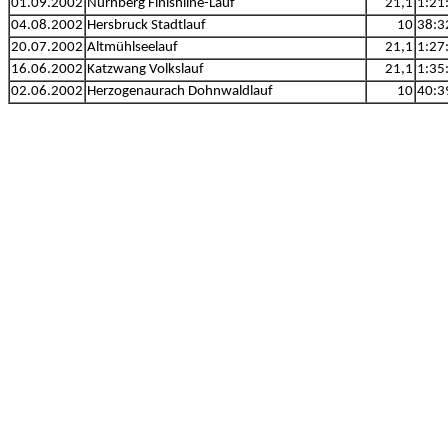
01.09.2002
Nürnberg Finishline-Lauf
21,1
1:21
04.08.2002
Hersbruck Stadtlauf
10
38:3
20.07.2002
Altmühlseelauf
21,1
1:27
16.06.2002
Katzwang Volkslauf
21,1
1:35
02.06.2002
Herzogenaurach Dohnwaldlauf
10
40:3