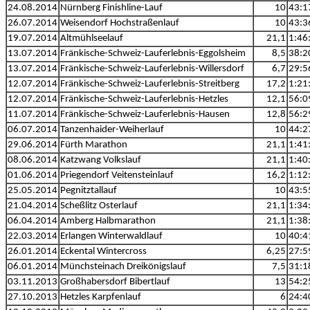
24.08.2014
Nürnberg Finishline-Lauf
10
43:1
26.07.2014
Weisendorf Hochstraßenlauf
10
43:3
19.07.2014
Altmühlseelauf
21,1
1:46
13.07.2014
Fränkische-Schweiz-Lauferlebnis-Eggolsheim
8,5
38:2
13.07.2014
Fränkische-Schweiz-Lauferlebnis-Willersdorf
6,7
29:5
12.07.2014
Fränkische-Schweiz-Lauferlebnis-Streitberg
17,2
1:21
12.07.2014
Fränkische-Schweiz-Lauferlebnis-Hetzles
12,1
56:0
11.07.2014
Fränkische-Schweiz-Lauferlebnis-Hausen
12,8
56:2
06.07.2014
Tanzenhaider-Weiherlauf
10
44:2
29.06.2014
Fürth Marathon
21,1
1:41
08.06.2014
Katzwang Volkslauf
21,1
1:40
01.06.2014
Priegendorf Veitensteinlauf
16,2
1:12
25.05.2014
Pegnitztallauf
10
43:5
21.04.2014
Scheßlitz Osterlauf
21,1
1:34
06.04.2014
Amberg Halbmarathon
21,1
1:38
22.03.2014
Erlangen Winterwaldlauf
10
40:4
26.01.2014
Eckental Wintercross
6,25
27:5
06.01.2014
Münchsteinach Dreikönigslauf
7,5
31:1
03.11.2013
Großhabersdorf Bibertlauf
13
54:2
27.10.2013
Hetzles Karpfenlauf
6
24:4