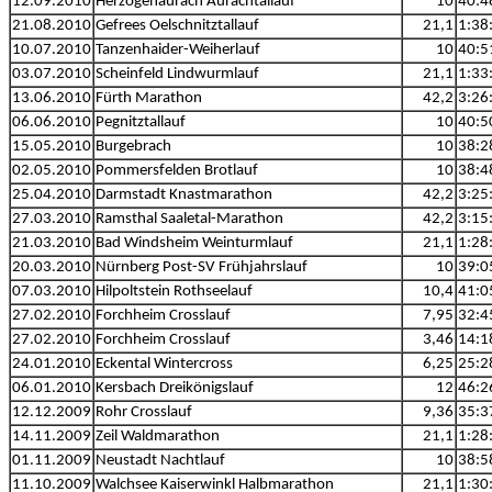
12.09.2010
Herzogenaurach Aurachtallauf
10
40:4
21.08.2010
Gefrees Oelschnitztallauf
21,1
1:38
10.07.2010
Tanzenhaider-Weiherlauf
10
40:5
03.07.2010
Scheinfeld Lindwurmlauf
21,1
1:33
13.06.2010
Fürth Marathon
42,2
3:26
06.06.2010
Pegnitztallauf
10
40:5
15.05.2010
Burgebrach
10
38:2
02.05.2010
Pommersfelden Brotlauf
10
38:4
25.04.2010
Darmstadt Knastmarathon
42,2
3:25
27.03.2010
Ramsthal Saaletal-Marathon
42,2
3:15
21.03.2010
Bad Windsheim Weinturmlauf
21,1
1:28
20.03.2010
Nürnberg Post-SV Frühjahrslauf
10
39:0
07.03.2010
Hilpoltstein Rothseelauf
10,4
41:0
27.02.2010
Forchheim Crosslauf
7,95
32:4
27.02.2010
Forchheim Crosslauf
3,46
14:1
24.01.2010
Eckental Wintercross
6,25
25:2
06.01.2010
Kersbach Dreikönigslauf
12
46:2
12.12.2009
Rohr Crosslauf
9,36
35:3
14.11.2009
Zeil Waldmarathon
21,1
1:28
01.11.2009
Neustadt Nachtlauf
10
38:5
11.10.2009
Walchsee Kaiserwinkl Halbmarathon
21,1
1:30