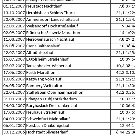
01.11.2007
Neustadt Nachtlauf
9,8
37:1
13.10.2007
Heroldsbach Schloss Thurn
21,1
1:22
23.09.2007
Ammerndorf Landschaftslauf
21,1
1:24
22.09.2007
Weisendorf Hochstraßenlauf
9
34:4
02.09.2007
Fränkische Schweiz Marathon
14
1:02
11.08.2007
Herzogenaurach Nachtlauf
7,8
29:2
05.08.2007
Esens Balthasalauf
10
36:4
22.07.2007
Altmühlseelauf
21,1
1:25
15.07.2007
Eggolsheim Straßenlauf
10
39:5
07.07.2007
Tanzenhaider-Weiherlauf
10,3
38:1
17.06.2007
Fürth Marathon
42,2
3:10
10.06.2007
Katzwang Volkslauf
21,1
1:21
06.05.2007
Bamberg Weltkultur
21,1
1:30
22.04.2007
Staffelstein Obermainmarathon
42,2
3:26
31.03.2007
Erlangen Frühjahrskriterium
10
37:1
24.03.2007
Burghaslach Dreifrankenlauf
10
36:4
17.03.2007
Neuhaus Straßenlauf
10
37:5
04.03.2007
Schweinfurt Maintallauf
21,1
1:23
06.01.2007
Kersbach Dreikönigslauf
12
44:1
30.12.2006
Höchstadt Silvesterlauf
6,44
22:3