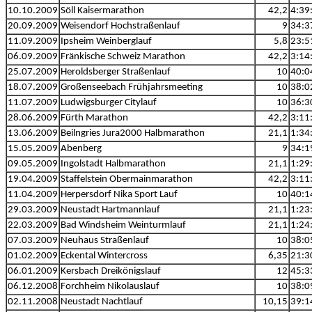
10.10.2009
Söll Kaisermarathon
42,2
4:39
20.09.2009
Weisendorf Hochstraßenlauf
9
34:3
11.09.2009
Ipsheim Weinberglauf
5,8
23:5
06.09.2009
Fränkische Schweiz Marathon
42,2
3:14
25.07.2009
Heroldsberger Straßenlauf
10
40:0
18.07.2009
Großenseebach Frühjahrsmeeting
10
38:0
11.07.2009
Ludwigsburger Citylauf
10
36:3
28.06.2009
Fürth Marathon
42,2
3:11
13.06.2009
Beilngries Jura2000 Halbmarathon
21,1
1:34
15.05.2009
Abenberg
9
34:1
09.05.2009
Ingolstadt Halbmarathon
21,1
1:29
19.04.2009
Staffelstein Obermainmarathon
42,2
3:11
11.04.2009
Herpersdorf Nika Sport Lauf
10
40:1
29.03.2009
Neustadt Hartmannlauf
21,1
1:23
22.03.2009
Bad Windsheim Weinturmlauf
21,1
1:24
07.03.2009
Neuhaus Straßenlauf
10
38:0
01.02.2009
Eckental Wintercross
6,35
21:3
06.01.2009
Kersbach Dreikönigslauf
12
45:3
06.12.2008
Forchheim Nikolauslauf
10
38:0
02.11.2008
Neustadt Nachtlauf
10,15
39:1