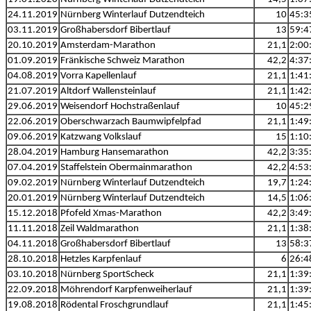
24.11.2019
Nürnberg Winterlauf Dutzendteich
10
45:3
03.11.2019
Großhabersdorf Bibertlauf
13
59:4
20.10.2019
Amsterdam-Marathon
21,1
2:00
01.09.2019
Fränkische Schweiz Marathon
42,2
4:37
04.08.2019
Vorra Kapellenlauf
21,1
1:41
21.07.2019
Altdorf Wallensteinlauf
21,1
1:42
29.06.2019
Weisendorf Hochstraßenlauf
10
45:2
22.06.2019
Oberschwarzach Baumwipfelpfad
21,1
1:49
09.06.2019
Katzwang Volkslauf
15
1:10
28.04.2019
Hamburg Hansemarathon
42,2
3:35
07.04.2019
Staffelstein Obermainmarathon
42,2
4:53
09.02.2019
Nürnberg Winterlauf Dutzendteich
19,7
1:24
20.01.2019
Nürnberg Winterlauf Dutzendteich
14,5
1:06
15.12.2018
Pfofeld Xmas-Marathon
42,2
3:49
11.11.2018
Zeil Waldmarathon
21,1
1:38
04.11.2018
Großhabersdorf Bibertlauf
13
58:3
28.10.2018
Hetzles Karpfenlauf
6
26:4
03.10.2018
Nürnberg SportScheck
21,1
1:39
22.09.2018
Möhrendorf Karpfenweiherlauf
21,1
1:39
19.08.2018
Rödental Froschgrundlauf
21,1
1:45