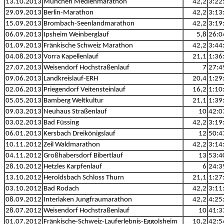
13.10.2013
München Medienmarathon
42,2
3:22
29.09.2013
Berlin-Marathon
42,2
3:13
15.09.2013
Brombach-Seenlandmarathon
42,2
3:19
06.09.2013
Ipsheim Weinberglauf
5,8
26:0
01.09.2013
Fränkische Schweiz Marathon
42,2
3:44
04.08.2013
Vorra Kapellenlauf
21,1
1:36
27.07.2013
Weisendorf Hochstraßenlauf
7
27:4
09.06.2013
Landkreislauf-ERH
20,4
1:29
02.06.2013
Priegendorf Veitensteinlauf
16,2
1:10
05.05.2013
Bamberg Weltkultur
21,1
1:39
09.03.2013
Neuhaus Straßenlauf
10
42:0
03.02.2013
Bad Füssing
42,2
3:19
06.01.2013
Kersbach Dreikönigslauf
12
50:4
10.11.2012
Zeil Waldmarathon
42,2
3:14
04.11.2012
Großhabersdorf Bibertlauf
13
53:4
28.10.2012
Hetzles Karpfenlauf
6
24:3
13.10.2012
Heroldsbach Schloss Thurn
21,1
1:27
03.10.2012
Bad Rodach
42,2
3:11
08.09.2012
Interlaken Jungfraumarathon
42,2
4:25
28.07.2012
Weisendorf Hochstraßenlauf
10
41:3
01.07.2012
Fränkische-Schweiz-Lauferlebnis-Eggolsheim
10,2
42:5