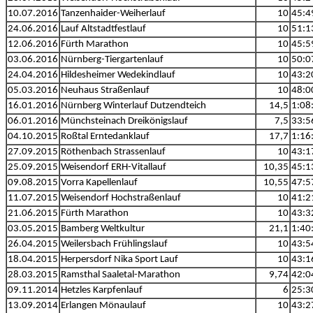
10.07.2016
Tanzenhaider-Weiherlauf
10
45:4
24.06.2016
Lauf Altstadtfestlauf
10
51:1
12.06.2016
Fürth Marathon
10
45:5
03.06.2016
Nürnberg-Tiergartenlauf
10
50:0
24.04.2016
Hildesheimer Wedekindlauf
10
43:2
05.03.2016
Neuhaus Straßenlauf
10
48:0
16.01.2016
Nürnberg Winterlauf Dutzendteich
14,5
1:08
06.01.2016
Münchsteinach Dreikönigslauf
7,5
33:5
04.10.2015
Roßtal Erntedanklauf
17,7
1:16
27.09.2015
Röthenbach Strassenlauf
10
43:1
25.09.2015
Weisendorf ERH-Vitallauf
10,35
45:1
09.08.2015
Vorra Kapellenlauf
10,55
47:5
11.07.2015
Weisendorf Hochstraßenlauf
10
41:2
21.06.2015
Fürth Marathon
10
43:3
03.05.2015
Bamberg Weltkultur
21,1
1:40
26.04.2015
Weilersbach Frühlingslauf
10
43:5
18.04.2015
Herpersdorf Nika Sport Lauf
10
43:1
28.03.2015
Ramsthal Saaletal-Marathon
9,74
42:0
09.11.2014
Hetzles Karpfenlauf
6
25:3
13.09.2014
Erlangen Mönaulauf
10
43:2