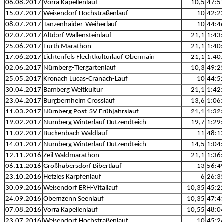
06.08.2017
Vorra Kapellenlauf
10,5
47:5
15.07.2017
Weisendorf Hochstraßenlauf
10
42:2
08.07.2017
Tanzenhaider-Weiherlauf
10
44:4
02.07.2017
Altdorf Wallensteinlauf
21,1
1:43
25.06.2017
Fürth Marathon
21,1
1:40
17.06.2017
Lichtenfels Flechtkulturlauf Obermain
21,1
1:40
02.06.2017
Nürnberg-Tiergartenlauf
10,3
49:2
25.05.2017
Kronach Lucas-Cranach-Lauf
10
44:5
30.04.2017
Bamberg Weltkultur
21,1
1:42
23.04.2017
Burgbernheim Crosslauf
13,6
1:06
11.03.2017
Nürnberg Post-SV Frühjahrslauf
21,1
1:32
19.02.2017
Nürnberg Winterlauf Dutzendteich
19,7
1:29
11.02.2017
Büchenbach Waldlauf
11
48:1
14.01.2017
Nürnberg Winterlauf Dutzendteich
14,5
1:04
12.11.2016
Zeil Waldmarathon
21,1
1:36
06.11.2016
Großhabersdorf Bibertlauf
13
56:4
23.10.2016
Hetzles Karpfenlauf
6
26:3
30.09.2016
Weisendorf ERH-Vitallauf
10,35
45:2
24.09.2016
Obernzenn Seenlauf
10,35
47:4
07.08.2016
Vorra Kapellenlauf
10,55
48:0
23.07.2016
Weisendorf Hochstraßenlauf
10
45:2