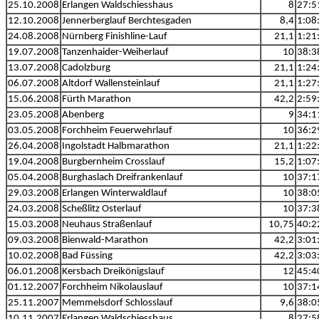
25.10.2008
Erlangen Waldschiesshaus
8
27:5
12.10.2008
Jennerberglauf Berchtesgaden
8,4
1:08
24.08.2008
Nürnberg Finishline-Lauf
21,1
1:21
19.07.2008
Tanzenhaider-Weiherlauf
10
38:3
13.07.2008
Cadolzburg
21,1
1:24
06.07.2008
Altdorf Wallensteinlauf
21,1
1:27
15.06.2008
Fürth Marathon
42,2
2:59
23.05.2008
Abenberg
9
34:1
03.05.2008
Forchheim Feuerwehrlauf
10
36:2
26.04.2008
Ingolstadt Halbmarathon
21,1
1:22
19.04.2008
Burgbernheim Crosslauf
15,2
1:07
05.04.2008
Burghaslach Dreifrankenlauf
10
37:1
29.03.2008
Erlangen Winterwaldlauf
10
38:0
24.03.2008
Scheßlitz Osterlauf
10
37:3
15.03.2008
Neuhaus Straßenlauf
10,75
40:2
09.03.2008
Bienwald-Marathon
42,2
3:01
10.02.2008
Bad Füssing
42,2
3:03
06.01.2008
Kersbach Dreikönigslauf
12
45:4
01.12.2007
Forchheim Nikolauslauf
10
37:1
25.11.2007
Memmelsdorf Schlosslauf
9,6
38:0
10.11.2007
Erlangen Waldschiesshaus
8
27:5