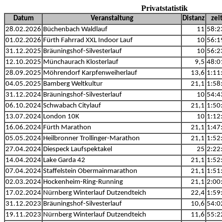
Privatstatistik
Datum
Veranstaltung
Distanz
zei
28.02.2026
Büchenbach Waldlauf
11
58:2
01.02.2026
Fürth Fahrrad XXL Indoor Lauf
10
56:1
31.12.2025
Bräuningshof-Silvesterlauf
10
56:2
12.10.2025
Münchaurach Klosterlauf
9,5
48:0
28.09.2025
Möhrendorf Karpfenweiherlauf
13,6
1:11
04.05.2025
Bamberg Weltkultur
21,1
1:58
31.12.2024
Bräuningshof-Silvesterlauf
10
54:4
06.10.2024
Schwabach Citylauf
21,1
1:50
13.07.2024
London 10K
10
1:12
16.06.2024
Fürth Marathon
21,1
1:47
05.05.2024
Heilbronner Trollinger-Marathon
21,1
1:52
27.04.2024
Diespeck Laufspektakel
25
2:22
14.04.2024
Lake Garda 42
21,1
1:52
07.04.2024
Staffelstein Obermainmarathon
21,1
1:51
02.03.2024
Hockenheim-Ring-Running
21,1
2:00
17.02.2024
Nürnberg Winterlauf Dutzendteich
22,4
1:59
31.12.2023
Bräuningshof-Silvesterlauf
10,6
54:0
19.11.2023
Nürnberg Winterlauf Dutzendteich
11,6
55:2