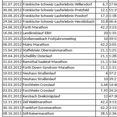
01.07.2012
Fränkische-Schweiz-Lauferlebnis-Willersdorf
6,7
27:0
30.06.2012
Fränkische-Schweiz-Lauferlebnis-Pretzfeld
12,1
51:3
30.06.2012
Fränkische-Schweiz-Lauferlebnis-Poxdorf
17,3
1:18
29.06.2012
Fränkische-Schweiz-Lauferlebnis-Heroldsbach
10,8
46:4
24.06.2012
Fürth Marathon
42,2
3:23
16.06.2012
Landkreislauf-ERH
20
1:35
13.05.2012
Großenseebach Frühjahrsmeeting
10
39:5
06.05.2012
Mainz Marathon
42,2
3:05
15.04.2012
Staffelstein Obermainmarathon
21,1
1:25
09.04.2012
Scheßlitz Osterlauf
21,1
1:28
31.03.2012
Ramsthal Saaletal-Marathon
21,1
1:34
18.03.2012
Fürth Down-Syndrom-Marathon
21,1
1:31
10.03.2012
Neuhaus Straßenlauf
6
37:2
10.03.2012
Neuhaus Straßenlauf
10
39:2
03.03.2012
Forchheim Crosslauf
3,46
14:4
03.03.2012
Forchheim Crosslauf
7,95
34:2
06.01.2012
Kersbach Dreikönigslauf
12
47:3
12.11.2011
Zeil Waldmarathon
42,2
3:13
30.10.2011
Frankfurt Euromarathon
42,2
3:13
08.10.2011
Söll Kaisermarathon
28,5
2:36