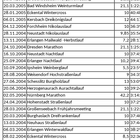
20.03.2005
Bad Windsheim Weinturmlauf
21,1
1:22
28.01.2005
Eckental Wintercross
10
40:4
06.01.2005
Kersbach Dreikönigslauf
12
44:1
04.12.2004
Forchheim Nikolauslauf
10
36:3
28.11.2004
Neustadt Nikolauslauf
9,85
35:5
13.11.2004
Erlangen Mailwald -Herbstlauf
7,2
28:1
24.10.2004
Dresden Marathon
21,1
1:25
16.10.2004
Neustadt Nachtlauf
10
37:4
25.09.2004
Erlanger Nachtlauf
10,2
39:4
10.09.2004
Ipsheim Weinberglauf
5,5
23:5
28.08.2004
Weisendorf Hochstraßenlauf
9
34:3
27.06.2004
Schesslitz Burgholzlauf
13
53:0
20.06.2004
Herzogenaurach Aurachtallauf
10
39:2
02.05.2004
Nürnberg Marathon
42,2
3:14
24.04.2004
Hohenstadt Straßenlauf
10
37:2
28.03.2004
Großenseebach Frühjahrsmeeting
21,1
1:22
20.03.2004
Burghaslach Dreifrankenlauf
10
37:4
13.03.2004
Neuhaus Straßenlauf
10
37:4
06.03.2004
Erlangen Winterwaldlauf
10
38:2
08.02.2004
Eckental Wintercross
8,5
32:3