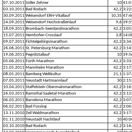
07.10.2011
Söller Zehner
10
41:0
03.10.2011
Bad Rodach
42,2
3:22
30.09.2011
Weisendorf ERH-Vitallauf
10,35
47:4
24.09.2011
Weisendorf Hochstraßenlauf
9,6
39:5
18.09.2011
Brombach-Seenlandmarathon
42,2
3:05
15.07.2011
Hemhofen Crosslauf
3,8
14:0
09.07.2011
Fichtelgebirgsmarathon
42,2
3:34
26.06.2011
St. Petersburg Marathon
42,2
3:14
19.06.2011
Pegnitztallauf
10
39:5
05.06.2011
Fürth Marathon
42,2
3:33
21.05.2011
Mannheim Marathon
42,2
3:17
08.05.2011
Bamberg Weltkultur
21,1
1:37
07.05.2011
Neustadt Hartmannlauf
30
2:15
10.04.2011
Staffelstein Obermainmarathon
42,2
3:16
26.03.2011
Ramsthal Saaletal-Marathon
42,2
3:12
06.03.2011
Barcelona Marathon
42,2
3:07
06.02.2011
Bad Füssing
42,2
3:06
13.11.2010
Zeil Waldmarathon
42,2
3:17
01.11.2010
Neustadt Nachtlauf
10
40:0
03.10.2010
Bad Rodach
42,2
3:16