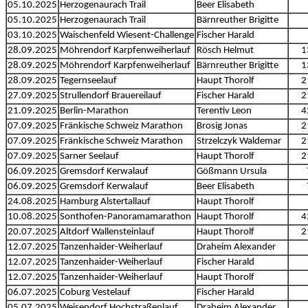
05.10.2025
Herzogenaurach Trail
Beer Elisabeth
05.10.2025
Herzogenaurach Trail
Bärnreuther Brigitte
03.10.2025
Waischenfeld Wiesent-Challenge
Fischer Harald
28.09.2025
Möhrendorf Karpfenweiherlauf
Rösch Helmut
1
28.09.2025
Möhrendorf Karpfenweiherlauf
Bärnreuther Brigitte
1
28.09.2025
Tegernseelauf
Haupt Thorolf
2
27.09.2025
Strullendorf Brauereilauf
Fischer Harald
2
21.09.2025
Berlin-Marathon
Terentiv Leon
4
07.09.2025
Fränkische Schweiz Marathon
Brosig Jonas
2
07.09.2025
Fränkische Schweiz Marathon
Strzelczyk Waldemar
2
07.09.2025
Sarner Seelauf
Haupt Thorolf
2
06.09.2025
Gremsdorf Kerwalauf
Gößmann Ursula
06.09.2025
Gremsdorf Kerwalauf
Beer Elisabeth
24.08.2025
Hamburg Alstertallauf
Haupt Thorolf
10.08.2025
Sonthofen-Panoramamarathon
Haupt Thorolf
4
20.07.2025
Altdorf Wallensteinlauf
Haupt Thorolf
2
12.07.2025
Tanzenhaider-Weiherlauf
Draheim Alexander
12.07.2025
Tanzenhaider-Weiherlauf
Fischer Harald
12.07.2025
Tanzenhaider-Weiherlauf
Haupt Thorolf
06.07.2025
Coburg Vestelauf
Fischer Harald
05.07.2025
Weisendorf Hochstraßenlauf
Draheim Alexander