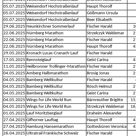
05.07.2025
Weisendorf Hochstraßenlauf
Haupt Thorolf
05.07.2025
Weisendorf Hochstraßenlauf
Gößmann Ursula
05.07.2025
Weisendorf Hochstraßenlauf
Beer Elisabeth
29.06.2025
Neunkirchner Sommerlauf
Fischer Harald
1
22.06.2025
Nürnberg Marathon
Strzelczyk Waldemar
2
22.06.2025
Nürnberg Marathon
Fischer Harald
2
22.06.2025
Nürnberg Marathon
Haupt Thorolf
4
29.05.2025
Kronach Lucas-Cranach-Lauf
Fischer Harald
17.05.2025
Rennsteiglauf
Geist Carina
4
11.05.2025
Heilbronner Trollinger-Marathon
Fischer Harald
2
04.05.2025
Amberg Halbmarathon
Brosig Jonas
2
04.05.2025
Bamberg Weltkultur
Fischer Harald
04.05.2025
Bamberg Weltkultur
Rösch Helmut
2
04.05.2025
Bamberg Weltkultur
Geist Carina
2
04.05.2025
Wings for Life World Run
Bärnreuther Brigitte
15
04.05.2025
Wings for Life World Run
Strzelczyk Waldemar
16
01.05.2025
Lauf Moritzberglauf
Draheim Alexander
27.04.2025
Gifhorner Lauftag
Haupt Thorolf
4
27.04.2025
Hamburg Hansemarathon
Gottesbüren Veronica
4
26.04.2025
Ultratrail Fränkische Schweiz
Fischer Harald