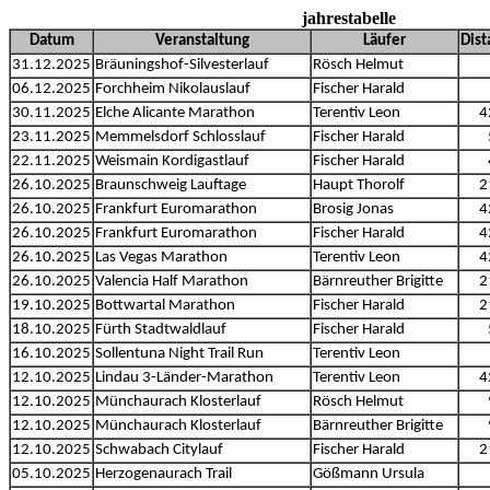
jahrestabelle
Datum
Veranstaltung
Läufer
Dist
31.12.2025
Bräuningshof-Silvesterlauf
Rösch Helmut
06.12.2025
Forchheim Nikolauslauf
Fischer Harald
30.11.2025
Elche Alicante Marathon
Terentiv Leon
4
23.11.2025
Memmelsdorf Schlosslauf
Fischer Harald
22.11.2025
Weismain Kordigastlauf
Fischer Harald
26.10.2025
Braunschweig Lauftage
Haupt Thorolf
2
26.10.2025
Frankfurt Euromarathon
Brosig Jonas
4
26.10.2025
Frankfurt Euromarathon
Fischer Harald
4
26.10.2025
Las Vegas Marathon
Terentiv Leon
4
26.10.2025
Valencia Half Marathon
Bärnreuther Brigitte
2
19.10.2025
Bottwartal Marathon
Fischer Harald
2
18.10.2025
Fürth Stadtwaldlauf
Fischer Harald
16.10.2025
Sollentuna Night Trail Run
Terentiv Leon
12.10.2025
Lindau 3-Länder-Marathon
Terentiv Leon
4
12.10.2025
Münchaurach Klosterlauf
Rösch Helmut
12.10.2025
Münchaurach Klosterlauf
Bärnreuther Brigitte
12.10.2025
Schwabach Citylauf
Fischer Harald
2
05.10.2025
Herzogenaurach Trail
Gößmann Ursula