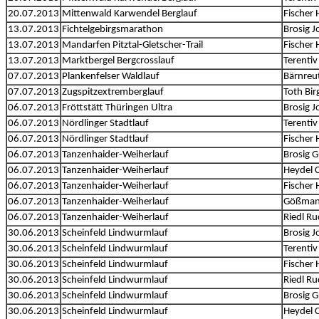
20.07.2013
Mittenwald Karwendel Berglauf
Fischer 
13.07.2013
Fichtelgebirgsmarathon
Brosig 
13.07.2013
Mandarfen Pitztal-Gletscher-Trail
Fischer 
13.07.2013
Marktbergel Bergcrosslauf
Terentiv
07.07.2013
Plankenfelser Waldlauf
Bärnreut
07.07.2013
Zugspitzextremberglauf
Toth Birg
06.07.2013
Fröttstätt Thüringen Ultra
Brosig 
06.07.2013
Nördlinger Stadtlauf
Terentiv
06.07.2013
Nördlinger Stadtlauf
Fischer 
06.07.2013
Tanzenhaider-Weiherlauf
Brosig 
06.07.2013
Tanzenhaider-Weiherlauf
Heydel C
06.07.2013
Tanzenhaider-Weiherlauf
Fischer 
06.07.2013
Tanzenhaider-Weiherlauf
Gößman
06.07.2013
Tanzenhaider-Weiherlauf
Riedl Ru
30.06.2013
Scheinfeld Lindwurmlauf
Brosig 
30.06.2013
Scheinfeld Lindwurmlauf
Terentiv
30.06.2013
Scheinfeld Lindwurmlauf
Fischer 
30.06.2013
Scheinfeld Lindwurmlauf
Riedl Ru
30.06.2013
Scheinfeld Lindwurmlauf
Brosig 
30.06.2013
Scheinfeld Lindwurmlauf
Heydel C