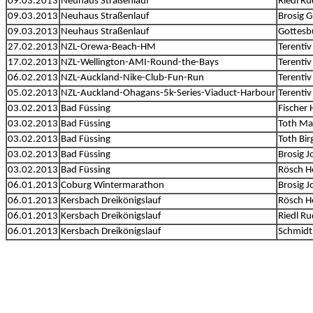
09.03.2013
Neuhaus Straßenlauf
Riedl Ru
09.03.2013
Neuhaus Straßenlauf
Brosig 
09.03.2013
Neuhaus Straßenlauf
Gottesb
27.02.2013
NZL-Orewa-Beach-HM
Terentiv
17.02.2013
NZL-Wellington-AMI-Round-the-Bays
Terentiv
06.02.2013
NZL-Auckland-Nike-Club-Fun-Run
Terentiv
05.02.2013
NZL-Auckland-Ohagans-5k-Series-Viaduct-Harbour
Terentiv
03.02.2013
Bad Füssing
Fischer 
03.02.2013
Bad Füssing
Toth Ma
03.02.2013
Bad Füssing
Toth Birg
03.02.2013
Bad Füssing
Brosig 
03.02.2013
Bad Füssing
Rösch H
06.01.2013
Coburg Wintermarathon
Brosig 
06.01.2013
Kersbach Dreikönigslauf
Rösch H
06.01.2013
Kersbach Dreikönigslauf
Riedl Ru
06.01.2013
Kersbach Dreikönigslauf
Schmidt