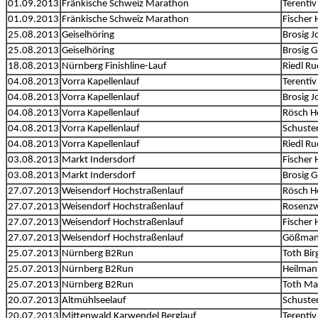
01.09.2013
Fränkische Schweiz Marathon
Terentiv
01.09.2013
Fränkische Schweiz Marathon
Fischer 
25.08.2013
Geiselhöring
Brosig 
25.08.2013
Geiselhöring
Brosig 
18.08.2013
Nürnberg Finishline-Lauf
Riedl Ru
04.08.2013
Vorra Kapellenlauf
Terentiv
04.08.2013
Vorra Kapellenlauf
Brosig 
04.08.2013
Vorra Kapellenlauf
Rösch H
04.08.2013
Vorra Kapellenlauf
Schuste
04.08.2013
Vorra Kapellenlauf
Riedl Ru
03.08.2013
Markt Indersdorf
Fischer 
03.08.2013
Markt Indersdorf
Brosig 
27.07.2013
Weisendorf Hochstraßenlauf
Rösch H
27.07.2013
Weisendorf Hochstraßenlauf
Rosenzw
27.07.2013
Weisendorf Hochstraßenlauf
Fischer 
27.07.2013
Weisendorf Hochstraßenlauf
Gößman
25.07.2013
Nürnberg B2Run
Toth Birg
25.07.2013
Nürnberg B2Run
Heilman
25.07.2013
Nürnberg B2Run
Toth Ma
20.07.2013
Altmühlseelauf
Schuste
20.07.2013
Mittenwald Karwendel Berglauf
Terentiv