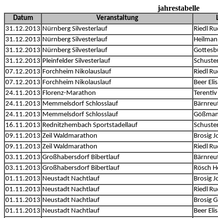
jahrestabelle
Datum
Veranstaltung
31.12.2013
Nürnberg Silvesterlauf
Riedl Ru
31.12.2013
Nürnberg Silvesterlauf
Heilman
31.12.2013
Nürnberg Silvesterlauf
Gottesb
31.12.2013
Pleinfelder Silvesterlauf
Schuste
07.12.2013
Forchheim Nikolauslauf
Riedl Ru
07.12.2013
Forchheim Nikolauslauf
Beer Eli
24.11.2013
Florenz-Marathon
Terentiv
24.11.2013
Memmelsdorf Schlosslauf
Bärnreut
24.11.2013
Memmelsdorf Schlosslauf
Gößman
16.11.2013
Rednitzhembach Sportstadellauf
Schuste
09.11.2013
Zeil Waldmarathon
Brosig 
09.11.2013
Zeil Waldmarathon
Riedl Ru
03.11.2013
Großhabersdorf Bibertlauf
Bärnreut
03.11.2013
Großhabersdorf Bibertlauf
Rösch H
01.11.2013
Neustadt Nachtlauf
Brosig 
01.11.2013
Neustadt Nachtlauf
Riedl Ru
01.11.2013
Neustadt Nachtlauf
Brosig 
01.11.2013
Neustadt Nachtlauf
Beer Eli