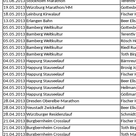
01.06.2013
Stockholm Marathon
Terentiv
19.05.2013
Würzburg Marathon/HM
Gottesb
18.05.2013
Leinburg Kirwalauf
Fischer 
13.05.2013
Erlangen Bahn
Beer Eli
05.05.2013
Bamberg Weltkultur
Gottesb
05.05.2013
Bamberg Weltkultur
Terentiv
05.05.2013
Bamberg Weltkultur
Rösch H
05.05.2013
Bamberg Weltkultur
Riedl Ru
05.05.2013
Bamberg Weltkultur
Toth Birg
04.05.2013
Happurg Stauseelauf
Bärnreut
04.05.2013
Happurg Stauseelauf
Brosig 
04.05.2013
Happurg Stauseelauf
Fischer 
04.05.2013
Happurg Stauseelauf
Beer Eli
04.05.2013
Happurg Stauseelauf
Heilman
04.05.2013
Happurg Stauseelauf
Gößman
28.04.2013
Dresden Oberelbe-Marathon
Fischer 
28.04.2013
Neustadt Zwickellauf
Beer Eli
28.04.2013
Würzburger Residenzlauf
Schmidt
21.04.2013
Burgbernheim Crosslauf
Fischer 
21.04.2013
Burgbernheim Crosslauf
Toth Birg
21.04.2013
Burgbernheim Crosslauf
Toth Ma