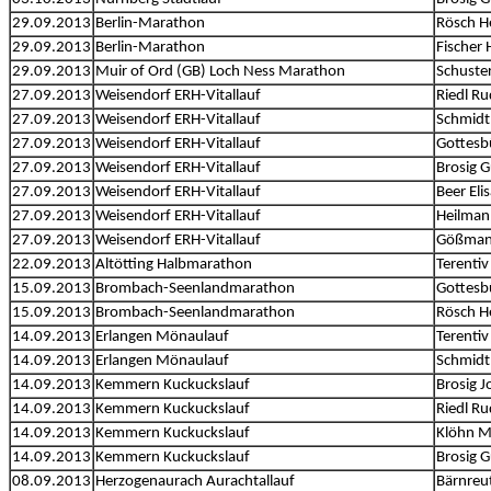
29.09.2013
Berlin-Marathon
Rösch H
29.09.2013
Berlin-Marathon
Fischer 
29.09.2013
Muir of Ord (GB) Loch Ness Marathon
Schuste
27.09.2013
Weisendorf ERH-Vitallauf
Riedl Ru
27.09.2013
Weisendorf ERH-Vitallauf
Schmidt
27.09.2013
Weisendorf ERH-Vitallauf
Gottesb
27.09.2013
Weisendorf ERH-Vitallauf
Brosig 
27.09.2013
Weisendorf ERH-Vitallauf
Beer Eli
27.09.2013
Weisendorf ERH-Vitallauf
Heilman
27.09.2013
Weisendorf ERH-Vitallauf
Gößman
22.09.2013
Altötting Halbmarathon
Terentiv
15.09.2013
Brombach-Seenlandmarathon
Gottesb
15.09.2013
Brombach-Seenlandmarathon
Rösch H
14.09.2013
Erlangen Mönaulauf
Terentiv
14.09.2013
Erlangen Mönaulauf
Schmidt
14.09.2013
Kemmern Kuckuckslauf
Brosig 
14.09.2013
Kemmern Kuckuckslauf
Riedl Ru
14.09.2013
Kemmern Kuckuckslauf
Klöhn M
14.09.2013
Kemmern Kuckuckslauf
Brosig 
08.09.2013
Herzogenaurach Aurachtallauf
Bärnreut