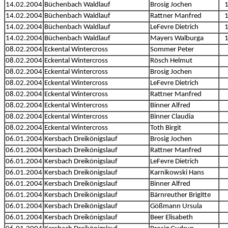
14.02.2004
Büchenbach Waldlauf
Brosig Jochen
14.02.2004
Büchenbach Waldlauf
Rattner Manfred
14.02.2004
Büchenbach Waldlauf
LeFevre Dietrich
14.02.2004
Büchenbach Waldlauf
Mayers Walburga
08.02.2004
Eckental Wintercross
Sommer Peter
08.02.2004
Eckental Wintercross
Rösch Helmut
08.02.2004
Eckental Wintercross
Brosig Jochen
08.02.2004
Eckental Wintercross
LeFevre Dietrich
08.02.2004
Eckental Wintercross
Rattner Manfred
08.02.2004
Eckental Wintercross
Binner Alfred
08.02.2004
Eckental Wintercross
Binner Claudia
08.02.2004
Eckental Wintercross
Toth Birgit
06.01.2004
Kersbach Dreikönigslauf
Brosig Jochen
06.01.2004
Kersbach Dreikönigslauf
Rattner Manfred
06.01.2004
Kersbach Dreikönigslauf
LeFevre Dietrich
06.01.2004
Kersbach Dreikönigslauf
Karnikowski Hans
06.01.2004
Kersbach Dreikönigslauf
Binner Alfred
06.01.2004
Kersbach Dreikönigslauf
Bärnreuther Brigitte
06.01.2004
Kersbach Dreikönigslauf
Gößmann Ursula
06.01.2004
Kersbach Dreikönigslauf
Beer Elisabeth