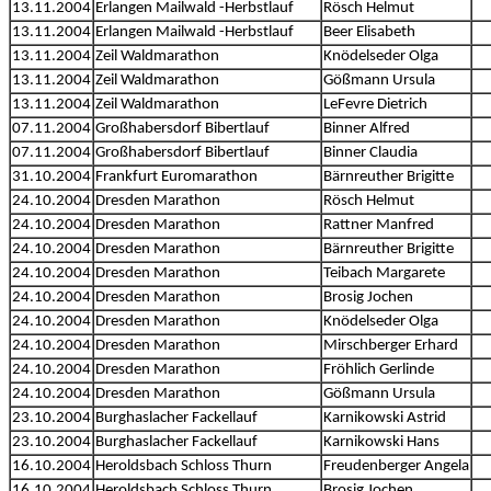
13.11.2004
Erlangen Mailwald -Herbstlauf
Rösch Helmut
13.11.2004
Erlangen Mailwald -Herbstlauf
Beer Elisabeth
13.11.2004
Zeil Waldmarathon
Knödelseder Olga
13.11.2004
Zeil Waldmarathon
Gößmann Ursula
13.11.2004
Zeil Waldmarathon
LeFevre Dietrich
07.11.2004
Großhabersdorf Bibertlauf
Binner Alfred
07.11.2004
Großhabersdorf Bibertlauf
Binner Claudia
31.10.2004
Frankfurt Euromarathon
Bärnreuther Brigitte
24.10.2004
Dresden Marathon
Rösch Helmut
24.10.2004
Dresden Marathon
Rattner Manfred
24.10.2004
Dresden Marathon
Bärnreuther Brigitte
24.10.2004
Dresden Marathon
Teibach Margarete
24.10.2004
Dresden Marathon
Brosig Jochen
24.10.2004
Dresden Marathon
Knödelseder Olga
24.10.2004
Dresden Marathon
Mirschberger Erhard
24.10.2004
Dresden Marathon
Fröhlich Gerlinde
24.10.2004
Dresden Marathon
Gößmann Ursula
23.10.2004
Burghaslacher Fackellauf
Karnikowski Astrid
23.10.2004
Burghaslacher Fackellauf
Karnikowski Hans
16.10.2004
Heroldsbach Schloss Thurn
Freudenberger Angela
16.10.2004
Heroldsbach Schloss Thurn
Brosig Jochen