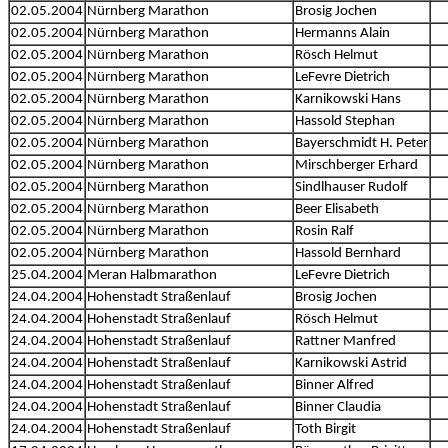
02.05.2004
Nürnberg Marathon
Brosig Jochen
02.05.2004
Nürnberg Marathon
Hermanns Alain
02.05.2004
Nürnberg Marathon
Rösch Helmut
02.05.2004
Nürnberg Marathon
LeFevre Dietrich
02.05.2004
Nürnberg Marathon
Karnikowski Hans
02.05.2004
Nürnberg Marathon
Hassold Stephan
02.05.2004
Nürnberg Marathon
Bayerschmidt H. Peter
02.05.2004
Nürnberg Marathon
Mirschberger Erhard
02.05.2004
Nürnberg Marathon
Sindlhauser Rudolf
02.05.2004
Nürnberg Marathon
Beer Elisabeth
02.05.2004
Nürnberg Marathon
Rosin Ralf
02.05.2004
Nürnberg Marathon
Hassold Bernhard
25.04.2004
Meran Halbmarathon
LeFevre Dietrich
24.04.2004
Hohenstadt Straßenlauf
Brosig Jochen
24.04.2004
Hohenstadt Straßenlauf
Rösch Helmut
24.04.2004
Hohenstadt Straßenlauf
Rattner Manfred
24.04.2004
Hohenstadt Straßenlauf
Karnikowski Astrid
24.04.2004
Hohenstadt Straßenlauf
Binner Alfred
24.04.2004
Hohenstadt Straßenlauf
Binner Claudia
24.04.2004
Hohenstadt Straßenlauf
Toth Birgit