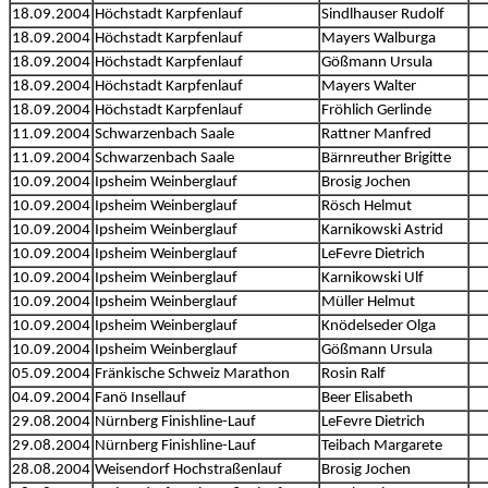
18.09.2004
Höchstadt Karpfenlauf
Sindlhauser Rudolf
18.09.2004
Höchstadt Karpfenlauf
Mayers Walburga
18.09.2004
Höchstadt Karpfenlauf
Gößmann Ursula
18.09.2004
Höchstadt Karpfenlauf
Mayers Walter
18.09.2004
Höchstadt Karpfenlauf
Fröhlich Gerlinde
11.09.2004
Schwarzenbach Saale
Rattner Manfred
11.09.2004
Schwarzenbach Saale
Bärnreuther Brigitte
10.09.2004
Ipsheim Weinberglauf
Brosig Jochen
10.09.2004
Ipsheim Weinberglauf
Rösch Helmut
10.09.2004
Ipsheim Weinberglauf
Karnikowski Astrid
10.09.2004
Ipsheim Weinberglauf
LeFevre Dietrich
10.09.2004
Ipsheim Weinberglauf
Karnikowski Ulf
10.09.2004
Ipsheim Weinberglauf
Müller Helmut
10.09.2004
Ipsheim Weinberglauf
Knödelseder Olga
10.09.2004
Ipsheim Weinberglauf
Gößmann Ursula
05.09.2004
Fränkische Schweiz Marathon
Rosin Ralf
04.09.2004
Fanö Insellauf
Beer Elisabeth
29.08.2004
Nürnberg Finishline-Lauf
LeFevre Dietrich
29.08.2004
Nürnberg Finishline-Lauf
Teibach Margarete
28.08.2004
Weisendorf Hochstraßenlauf
Brosig Jochen