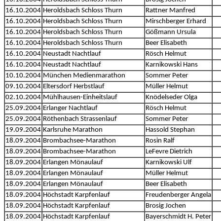
16.10.2004
Heroldsbach Schloss Thurn
Rattner Manfred
16.10.2004
Heroldsbach Schloss Thurn
Mirschberger Erhard
16.10.2004
Heroldsbach Schloss Thurn
Gößmann Ursula
16.10.2004
Heroldsbach Schloss Thurn
Beer Elisabeth
16.10.2004
Neustadt Nachtlauf
Rösch Helmut
16.10.2004
Neustadt Nachtlauf
Karnikowski Hans
10.10.2004
München Medienmarathon
Sommer Peter
09.10.2004
Eltersdorf Herbstlauf
Müller Helmut
02.10.2004
Mühlhausen-Einheitslauf
Knödelseder Olga
25.09.2004
Erlanger Nachtlauf
Rösch Helmut
25.09.2004
Röthenbach Strassenlauf
Sommer Peter
19.09.2004
Karlsruhe Marathon
Hassold Stephan
18.09.2004
Brombachsee-Marathon
Rosin Ralf
18.09.2004
Brombachsee-Marathon
LeFevre Dietrich
18.09.2004
Erlangen Mönaulauf
Karnikowski Ulf
18.09.2004
Erlangen Mönaulauf
Müller Helmut
18.09.2004
Erlangen Mönaulauf
Beer Elisabeth
18.09.2004
Höchstadt Karpfenlauf
Freudenberger Angela
18.09.2004
Höchstadt Karpfenlauf
Brosig Jochen
18.09.2004
Höchstadt Karpfenlauf
Bayerschmidt H. Peter