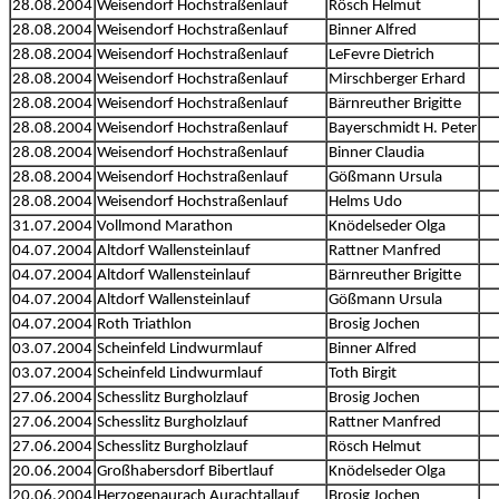
28.08.2004
Weisendorf Hochstraßenlauf
Rösch Helmut
28.08.2004
Weisendorf Hochstraßenlauf
Binner Alfred
28.08.2004
Weisendorf Hochstraßenlauf
LeFevre Dietrich
28.08.2004
Weisendorf Hochstraßenlauf
Mirschberger Erhard
28.08.2004
Weisendorf Hochstraßenlauf
Bärnreuther Brigitte
28.08.2004
Weisendorf Hochstraßenlauf
Bayerschmidt H. Peter
28.08.2004
Weisendorf Hochstraßenlauf
Binner Claudia
28.08.2004
Weisendorf Hochstraßenlauf
Gößmann Ursula
28.08.2004
Weisendorf Hochstraßenlauf
Helms Udo
31.07.2004
Vollmond Marathon
Knödelseder Olga
04.07.2004
Altdorf Wallensteinlauf
Rattner Manfred
04.07.2004
Altdorf Wallensteinlauf
Bärnreuther Brigitte
04.07.2004
Altdorf Wallensteinlauf
Gößmann Ursula
04.07.2004
Roth Triathlon
Brosig Jochen
03.07.2004
Scheinfeld Lindwurmlauf
Binner Alfred
03.07.2004
Scheinfeld Lindwurmlauf
Toth Birgit
27.06.2004
Schesslitz Burgholzlauf
Brosig Jochen
27.06.2004
Schesslitz Burgholzlauf
Rattner Manfred
27.06.2004
Schesslitz Burgholzlauf
Rösch Helmut
20.06.2004
Großhabersdorf Bibertlauf
Knödelseder Olga
20.06.2004
Herzogenaurach Aurachtallauf
Brosig Jochen