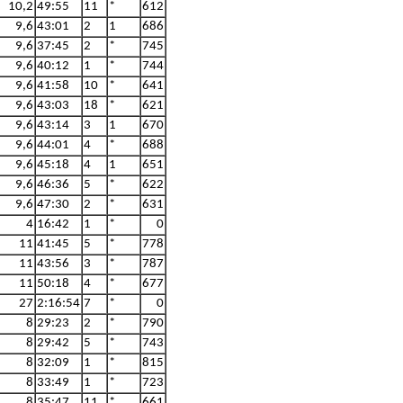
10,2
49:55
11
*
612
9,6
43:01
2
1
686
9,6
37:45
2
*
745
9,6
40:12
1
*
744
9,6
41:58
10
*
641
9,6
43:03
18
*
621
9,6
43:14
3
1
670
9,6
44:01
4
*
688
9,6
45:18
4
1
651
9,6
46:36
5
*
622
9,6
47:30
2
*
631
4
16:42
1
*
0
11
41:45
5
*
778
11
43:56
3
*
787
11
50:18
4
*
677
27
2:16:54
7
*
0
8
29:23
2
*
790
8
29:42
5
*
743
8
32:09
1
*
815
8
33:49
1
*
723
8
35:47
11
*
661