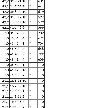
42,2
3:39:21
10
*
601
42,2
3:47:05
2
*
641
42,2
3:48:02
10
*
619
42,2
3:50:19
10
*
597
42,2
4:03:43
10
*
579
42,2
4:06:46
6
*
596
10
36:52
2
*
732
10
40:06
4
*
671
10
43:46
3
*
704
10
46:50
4
*
658
10
49:43
2
*
722
10
49:43
4
*
609
10
36:52
1
*
0
10
41:12
18
*
0
10
41:45
2
*
0
21,1
1:26:11
10
*
0
21,1
1:27:02
10
*
0
21,1
1:34:40
1
*
0
21,1
1:43:18
2
*
0
21,1
1:44:08
3
*
0
21,1
1:44:35
2
*
0