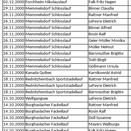
02.12.2000
Forchheim Nikolauslauf
Falk Fritz Hagen
29.11.2000
Memmelsdorf Schlosslauf
Binner Claudia
26.11.2000
Memmelsdorf Schlosslauf
Rattner Manfred
26.11.2000
Memmelsdorf Schlosslauf
LeFevre Dietrich
26.11.2000
Memmelsdorf Schlosslauf
Binner Alfred
26.11.2000
Memmelsdorf Schlosslauf
Rosin Ralf
26.11.2000
Memmelsdorf Schlosslauf
Geier-Müller Monika
26.11.2000
Memmelsdorf Schlosslauf
Müller Helmut
26.11.2000
Memmelsdorf Schlosslauf
Bärnreuther Brigitte
26.11.2000
Memmelsdorf Schlosslauf
Toth Birgit
26.11.2000
Memmelsdorf Schlosslauf
Gößmann Ursula
20.11.2000
Kanada Quibec
Karnikowski Astrid
18.11.2000
Rednitzhembach Sportstadellauf
Rattner Manfred
18.11.2000
Rednitzhembach Sportstadellauf
LeFevre Dietrich
18.11.2000
Rednitzhembach Sportstadellauf
Bärnreuther Brigitte
15.10.2000
Wolfgangsee
LeFevre Dietrich
14.10.2000
Burghaslacher Fackellauf
Rattner Manfred
14.10.2000
Burghaslacher Fackellauf
Rosin Ralf
14.10.2000
Burghaslacher Fackellauf
Düll Susanne
14.10.2000
Burghaslacher Fackellauf
Mayers Walburga
14.10.2000
Burghaslacher Fackellauf
Falk Fritz Hagen