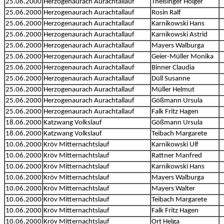
25.06.2000
Herzogenaurach Aurachtallauf
Theisinger Holger
25.06.2000
Herzogenaurach Aurachtallauf
Rosin Ralf
25.06.2000
Herzogenaurach Aurachtallauf
Karnikowski Hans
25.06.2000
Herzogenaurach Aurachtallauf
Karnikowski Astrid
25.06.2000
Herzogenaurach Aurachtallauf
Mayers Walburga
25.06.2000
Herzogenaurach Aurachtallauf
Geier-Müller Monika
25.06.2000
Herzogenaurach Aurachtallauf
Binner Claudia
25.06.2000
Herzogenaurach Aurachtallauf
Düll Susanne
25.06.2000
Herzogenaurach Aurachtallauf
Müller Helmut
25.06.2000
Herzogenaurach Aurachtallauf
Gößmann Ursula
25.06.2000
Herzogenaurach Aurachtallauf
Falk Fritz Hagen
18.06.2000
Katzwang Volkslauf
Gößmann Ursula
18.06.2000
Katzwang Volkslauf
Teibach Margarete
10.06.2000
Kröv Mitternachtslauf
Karnikowski Ulf
10.06.2000
Kröv Mitternachtslauf
Rattner Manfred
10.06.2000
Kröv Mitternachtslauf
Karnikowski Hans
10.06.2000
Kröv Mitternachtslauf
Mayers Walburga
10.06.2000
Kröv Mitternachtslauf
Mayers Walter
10.06.2000
Kröv Mitternachtslauf
Teibach Margarete
10.06.2000
Kröv Mitternachtslauf
Falk Fritz Hagen
10.06.2000
Kröv Mitternachtslauf
Ort Helga