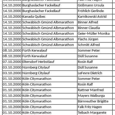
14.10.2000
Burghaslacher Fackellauf
Gößmann Ursula
14.10.2000
Burghaslacher Fackellauf
Fröhlich Gerlinde
14.10.2000
Kanada Quibec
Karnikowski Astrid
14.10.2000
Schwäbisch Gmünd Albmarathon
Binner Alfred
14.10.2000
Schwäbisch Gmünd Albmarathon
Binner Claudia
14.10.2000
Schwäbisch Gmünd Albmarathon
Geier-Müller Monika
14.10.2000
Schwäbisch Gmünd Albmarathon
Flachs Jürgen
14.10.2000
Schwäbisch Gmünd Albmarathon
Schmitt Alfred
08.10.2000
Fürth Kerwalauf
Sommer Peter
08.10.2000
Fürth Kerwalauf
Düll Susanne
07.10.2000
Eltersdorf Herbstlauf
Rosin Ralf
03.10.2000
Nürnberg Citylauf
Düll Susanne
03.10.2000
Nürnberg Citylauf
LeFevre Dietrich
01.10.2000
Köln Citymarathon
Sommer Peter
01.10.2000
Köln Citymarathon
Rosin Ralf
01.10.2000
Köln Citymarathon
Rattner Manfred
01.10.2000
Köln Citymarathon
Mayers Walburga
01.10.2000
Köln Citymarathon
Bärnreuther Brigitte
01.10.2000
Köln Citymarathon
Falk Fritz Hagen
01.10.2000
Köln Citymarathon
Teibach Margarete