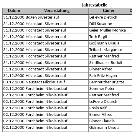
jahrestabelle
Datum
Veranstaltung
Läufer
D
31.12.2000
Bogen Silvesterlauf
LeFevre Dietrich
31.12.2000
Höchstadt Silvesterlauf
Düll Susanne
31.12.2000
Höchstadt Silvesterlauf
Geier-Müller Monika
31.12.2000
Höchstadt Silvesterlauf
Toth Birgit
31.12.2000
Höchstadt Silvesterlauf
Gößmann Ursula
31.12.2000
Höchstadt Silvesterlauf
Teibach Margarete
31.12.2000
Höchstadt Silvesterlauf
Rattner Manfred
31.12.2000
Höchstadt Silvesterlauf
Sindlhauser Rudolf
31.12.2000
Höchstadt Silvesterlauf
Binner Alfred
31.12.2000
Höchstadt Silvesterlauf
Falk Fritz Hagen
03.12.2000
Neustadt Nikolauslauf
Bärnreuther Brigitte
02.12.2000
Forchheim Nikolauslauf
Sommer Peter
02.12.2000
Forchheim Nikolauslauf
Rattner Manfred
02.12.2000
Forchheim Nikolauslauf
LeFevre Dietrich
02.12.2000
Forchheim Nikolauslauf
Rosin Ralf
02.12.2000
Forchheim Nikolauslauf
Binner Alfred
02.12.2000
Forchheim Nikolauslauf
Binner Claudia
02.12.2000
Forchheim Nikolauslauf
Gößmann Ursula