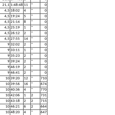
21,1
1:48:48
11
*
0
4,5
18:02
4
*
0
4,5
19:24
5
*
0
4,5
21:14
8
*
0
4,5
25:19
1
*
0
4,5
26:12
2
*
0
4,5
27:55
14
*
0
9
32:02
2
*
0
9
33:11
1
*
0
9
35:23
2
*
0
9
39:24
2
*
0
9
46:19
2
*
0
9
46:41
2
*
0
10
39:20
12
*
710
10
39:56
16
*
674
10
40:36
4
*
770
10
42:06
1
2
731
10
43:18
2
2
715
10
46:21
6
2
664
10
48:20
4
*
647