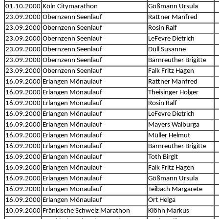
01.10.2000
Köln Citymarathon
Gößmann Ursula
23.09.2000
Obernzenn Seenlauf
Rattner Manfred
23.09.2000
Obernzenn Seenlauf
Rosin Ralf
23.09.2000
Obernzenn Seenlauf
LeFevre Dietrich
23.09.2000
Obernzenn Seenlauf
Düll Susanne
23.09.2000
Obernzenn Seenlauf
Bärnreuther Brigitte
23.09.2000
Obernzenn Seenlauf
Falk Fritz Hagen
16.09.2000
Erlangen Mönaulauf
Rattner Manfred
16.09.2000
Erlangen Mönaulauf
Theisinger Holger
16.09.2000
Erlangen Mönaulauf
Rosin Ralf
16.09.2000
Erlangen Mönaulauf
LeFevre Dietrich
16.09.2000
Erlangen Mönaulauf
Mayers Walburga
16.09.2000
Erlangen Mönaulauf
Müller Helmut
16.09.2000
Erlangen Mönaulauf
Bärnreuther Brigitte
16.09.2000
Erlangen Mönaulauf
Toth Birgit
16.09.2000
Erlangen Mönaulauf
Falk Fritz Hagen
16.09.2000
Erlangen Mönaulauf
Gößmann Ursula
16.09.2000
Erlangen Mönaulauf
Teibach Margarete
16.09.2000
Erlangen Mönaulauf
Ort Helga
10.09.2000
Fränkische Schweiz Marathon
Klöhn Markus