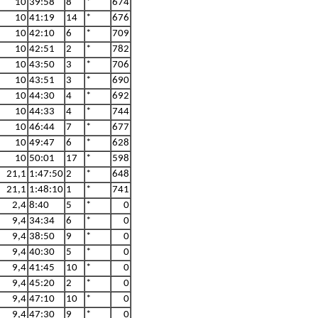
10
39:58
8
*
674
10
41:19
14
*
676
10
42:10
6
*
709
10
42:51
2
*
782
10
43:50
3
*
706
10
43:51
3
*
690
10
44:30
4
*
692
10
44:33
4
*
744
10
46:44
7
*
677
10
49:47
6
*
628
10
50:01
17
*
598
21,1
1:47:50
2
*
648
21,1
1:48:10
1
*
741
2,4
8:40
5
*
0
9,4
34:34
6
*
0
9,4
38:50
9
*
0
9,4
40:30
5
*
0
9,4
41:45
10
*
0
9,4
45:20
2
*
0
9,4
47:10
10
*
0
9,4
47:30
9
*
0