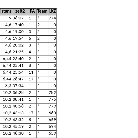
istanz
zeit2
PA
Team
LKZ
9
36:07
1
*
774
4,6
17:40
1
2
0
4,6
19:00
3
2
0
4,6
19:54
6
2
0
4,6
20:02
3
*
0
4,6
21:25
4
*
0
6,44
23:40
2
*
0
6,44
25:41
8
*
0
6,44
25:54
11
*
0
6,44
28:47
17
*
0
8,3
37:34
1
*
0
10,2
36:28
2
*
782
10,2
38:41
1
*
775
10,2
40:58
2
*
779
10,2
43:13
17
*
660
10,2
43:32
8
*
659
10,2
45:19
2
*
694
10,2
48:30
1
*
659