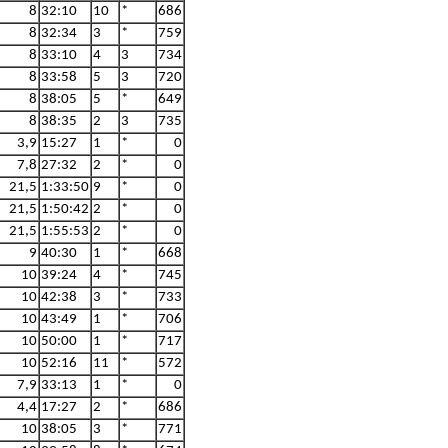
8
32:10
10
*
686
8
32:34
3
*
759
8
33:10
4
3
734
8
33:58
5
3
720
8
38:05
5
*
649
8
38:35
2
3
735
3,9
15:27
1
*
0
7,8
27:32
2
*
0
21,5
1:33:50
9
*
0
21,5
1:50:42
2
*
0
21,5
1:55:53
2
*
0
9
40:30
1
*
668
10
39:24
4
*
745
10
42:38
3
*
733
10
43:49
1
*
706
10
50:00
1
*
717
10
52:16
11
*
572
7,9
33:13
1
*
0
4,4
17:27
2
*
686
10
38:05
3
*
771