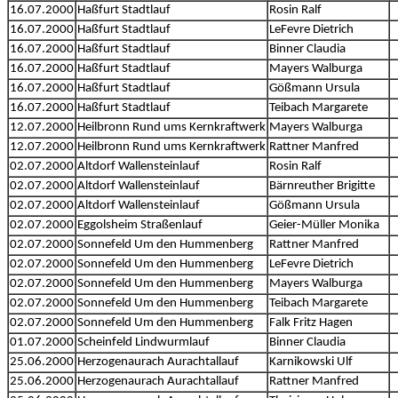
16.07.2000
Haßfurt Stadtlauf
Rosin Ralf
16.07.2000
Haßfurt Stadtlauf
LeFevre Dietrich
16.07.2000
Haßfurt Stadtlauf
Binner Claudia
16.07.2000
Haßfurt Stadtlauf
Mayers Walburga
16.07.2000
Haßfurt Stadtlauf
Gößmann Ursula
16.07.2000
Haßfurt Stadtlauf
Teibach Margarete
12.07.2000
Heilbronn Rund ums Kernkraftwerk
Mayers Walburga
12.07.2000
Heilbronn Rund ums Kernkraftwerk
Rattner Manfred
02.07.2000
Altdorf Wallensteinlauf
Rosin Ralf
02.07.2000
Altdorf Wallensteinlauf
Bärnreuther Brigitte
02.07.2000
Altdorf Wallensteinlauf
Gößmann Ursula
02.07.2000
Eggolsheim Straßenlauf
Geier-Müller Monika
02.07.2000
Sonnefeld Um den Hummenberg
Rattner Manfred
02.07.2000
Sonnefeld Um den Hummenberg
LeFevre Dietrich
02.07.2000
Sonnefeld Um den Hummenberg
Mayers Walburga
02.07.2000
Sonnefeld Um den Hummenberg
Teibach Margarete
02.07.2000
Sonnefeld Um den Hummenberg
Falk Fritz Hagen
01.07.2000
Scheinfeld Lindwurmlauf
Binner Claudia
25.06.2000
Herzogenaurach Aurachtallauf
Karnikowski Ulf
25.06.2000
Herzogenaurach Aurachtallauf
Rattner Manfred