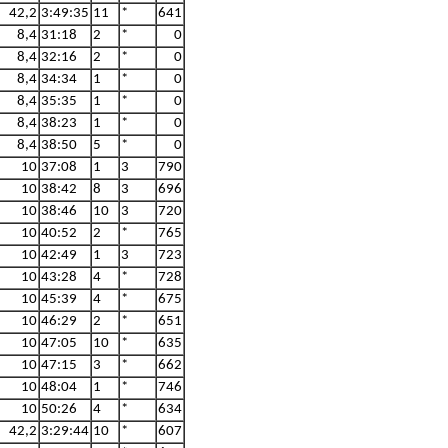
42,2
3:49:35
11
*
641
8,4
31:18
2
*
0
8,4
32:16
2
*
0
8,4
34:34
1
*
0
8,4
35:35
1
*
0
8,4
38:23
1
*
0
8,4
38:50
5
*
0
10
37:08
1
3
790
10
38:42
8
3
696
10
38:46
10
3
720
10
40:52
2
*
765
10
42:49
1
3
723
10
43:28
4
*
728
10
45:39
4
*
675
10
46:29
2
*
651
10
47:05
10
*
635
10
47:15
3
*
662
10
48:04
1
*
746
10
50:26
4
*
634
42,2
3:29:44
10
*
607