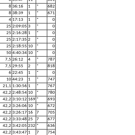
8
36:16
1
*
682
8
38:39
1
*
671
4
17:13
1
*
0
25
2:09:05
3
*
0
25
2:16:28
1
*
0
25
2:17:35
2
*
0
25
2:18:55
10
*
0
50
4:40:34
10
*
0
7,5
26:12
4
*
787
7,5
29:55
2
*
818
6
22:45
1
*
0
10
44:23
1
*
747
21,1
1:30:56
1
*
767
42,2
2:48:54
10
*
780
42,2
3:10:12
169
*
693
42,2
3:26:06
10
*
672
42,2
3:26:17
16
7
705
42,2
3:33:48
25
7
677
42,2
3:42:05
232
*
636
42,2
3:43:47
1
7
754